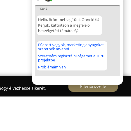
12:42
Helló, örömmel segítünk Önnek! 🙂
Kérjük, kattintson a megfelelő
beszélgetési témára! 🙂
Díjazott vagyok, marketing anyagokat
szeretnék átvenni
Szeretném regisztrálni cégemet a Turul
projektbe
Problémám van
Ellenőrizze le
ogy élvezhesse sikerét.