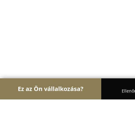
Ez az Ön vállalkozása?
Ellenő
Turul Asztalos
Asztalosok, Bútorasztalosok, La