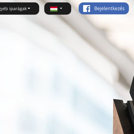
Bejelentkezés
gyéb iparágak