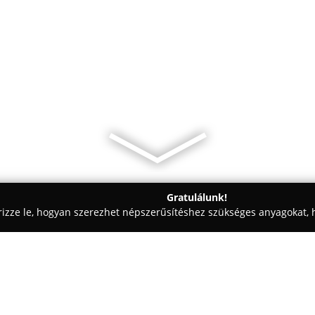
Gratulálunk!
rizze le, hogyan szerezhet népszerűsítéshez szükséges anyagokat, h
pszabászatok - Gomba
BerkesBútor