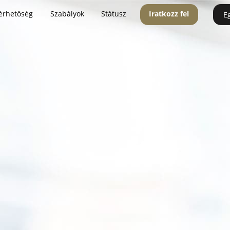
érhetőség
Szabályok
Státusz
Iratkozz fel
E