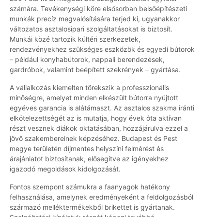
számára. Tevékenységi köre elsősorban belsőépítészeti
munkák precíz megvalósítására terjed ki, ugyanakkor
változatos asztalosipari szolgáltatásokat is biztosít.
Munkái közé tartozik kültéri szerkezetek,
rendezvényekhez szükséges eszközök és egyedi bútorok
– például konyhabútorok, nappali berendezések,
gardróbok, valamint beépített szekrények – gyártása.
A vállalkozás kiemelten törekszik a professzionális
minőségre, amelyet minden elkészült bútorra nyújtott
egyéves garancia is alátámaszt. Az asztalos szakma iránti
elkötelezettségét az is mutatja, hogy évek óta aktívan
részt vesznek diákok oktatásában, hozzájárulva ezzel a
jövő szakembereinek képzéséhez. Budapest és Pest
megye területén díjmentes helyszíni felmérést és
árajánlatot biztosítanak, elősegítve az igényekhez
igazodó megoldások kidolgozását.
Fontos szempont számukra a faanyagok hatékony
felhasználása, amelynek eredményeként a feldolgozásból
származó melléktermékekből brikettet is gyártanak.