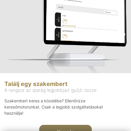
Találj egy szakembert
A rangsor az iparág legjobbjait gyűjti össze
Szakembert keres a közelébe? Ellenőrizze
keresőmotorunkat. Csak a legjobb szolgáltatásokat
használja!