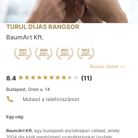
TURUL DÍJAS RANGSOR
BaumArt Kft.
Mutass többet >>
8.4
(11)
Budapest, Orion u. 14
Mutasd a telefonszámot
Egy cég:
BaumArt Kft.
egy budapesti asztalosipari vállalat, amely
2004 óta kínál megbízható szolgáltatásokat ügyfelei