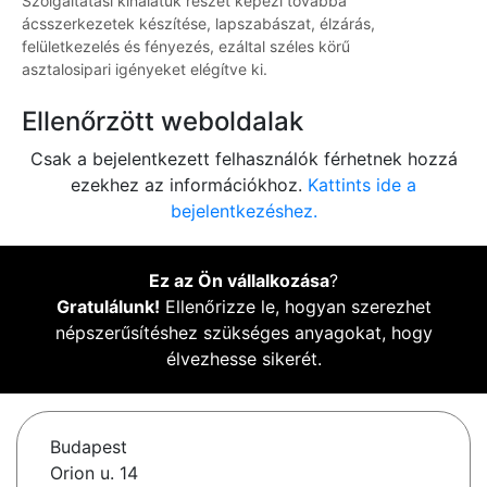
Szolgáltatási kínálatuk részét képezi továbbá
ácsszerkezetek készítése, lapszabászat, élzárás,
felületkezelés és fényezés, ezáltal széles körű
asztalosipari igényeket elégítve ki.
Ellenőrzött weboldalak
Csak a bejelentkezett felhasználók férhetnek hozzá
ezekhez az információkhoz.
Kattints ide a
bejelentkezéshez.
Ez az Ön vállalkozása
?
Gratulálunk!
Ellenőrizze le, hogyan szerezhet
népszerűsítéshez szükséges anyagokat, hogy
élvezhesse sikerét.
Budapest
Orion u. 14