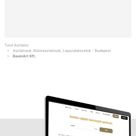
Turul Asztalos
Asztalosok, Bútorasztalosok, Lapszabászatok - Budapest
BaumArt Kft.