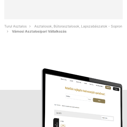
Turul Asztalos
Asztalosok, Bútorasztalosok, Lapszabászatok - Sopron
Vámosi Asztalosipari Vállalkozás