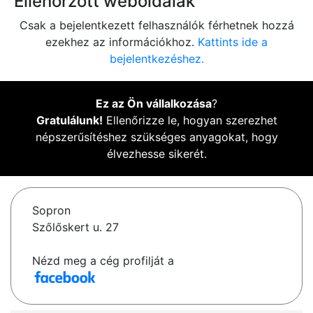
Ellenőrzött weboldalak
Csak a bejelentkezett felhasználók férhetnek hozzá
ezekhez az információkhoz.
Kattints ide a
bejelentkezéshez.
Ez az Ön vállalkozása
?
Gratulálunk!
Ellenőrizze le, hogyan szerezhet
népszerűsítéshez szükséges anyagokat, hogy
élvezhesse sikerét.
Sopron
Szőlőskert u. 27
Nézd meg a cég profilját a