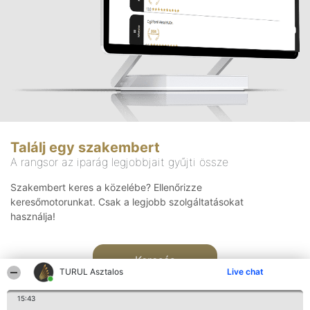
Találj egy szakembert
A rangsor az iparág legjobbjait gyűjti össze
Szakembert keres a közelébe? Ellenőrizze
keresőmotorunkat. Csak a legjobb szolgáltatásokat
használja!
Keresés
TURUL Asztalos
Live chat
15:43