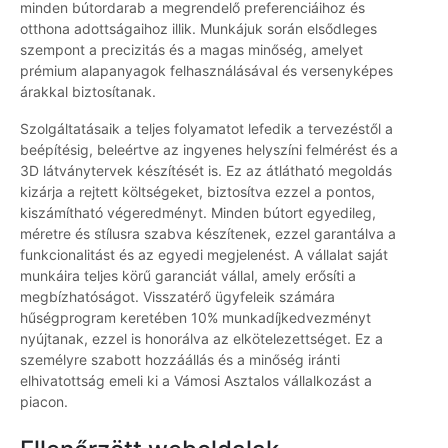
minden bútordarab a megrendelő preferenciáihoz és
otthona adottságaihoz illik. Munkájuk során elsődleges
szempont a precizitás és a magas minőség, amelyet
prémium alapanyagok felhasználásával és versenyképes
árakkal biztosítanak.
Szolgáltatásaik a teljes folyamatot lefedik a tervezéstől a
beépítésig, beleértve az ingyenes helyszíni felmérést és a
3D látványtervek készítését is. Ez az átlátható megoldás
kizárja a rejtett költségeket, biztosítva ezzel a pontos,
kiszámítható végeredményt. Minden bútort egyedileg,
méretre és stílusra szabva készítenek, ezzel garantálva a
funkcionalitást és az egyedi megjelenést. A vállalat saját
munkáira teljes körű garanciát vállal, amely erősíti a
megbízhatóságot. Visszatérő ügyfeleik számára
hűségprogram keretében 10% munkadíjkedvezményt
nyújtanak, ezzel is honorálva az elkötelezettséget. Ez a
személyre szabott hozzáállás és a minőség iránti
elhivatottság emeli ki a Vámosi Asztalos vállalkozást a
piacon.