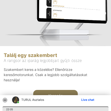
Találj egy szakembert
A rangsor az iparág legjobbjait gyűjti össze
Szakembert keres a közelébe? Ellenőrizze
keresőmotorunkat. Csak a legjobb szolgáltatásokat
használja!
Keresés
TURUL Asztalos
Live chat
22:05