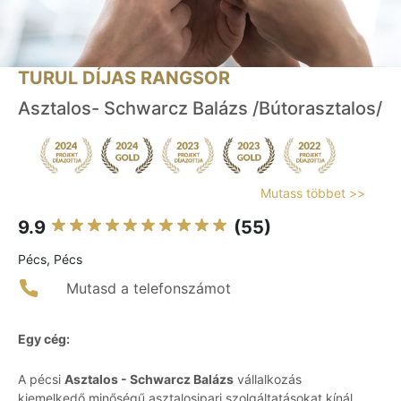
TURUL DÍJAS RANGSOR
Asztalos- Schwarcz Balázs /Bútorasztalos/
Mutass többet >>
9.9
(55)
Pécs, Pécs
Mutasd a telefonszámot
Egy cég:
A pécsi
Asztalos - Schwarcz Balázs
vállalkozás
kiemelkedő minőségű asztalosipari szolgáltatásokat kínál,