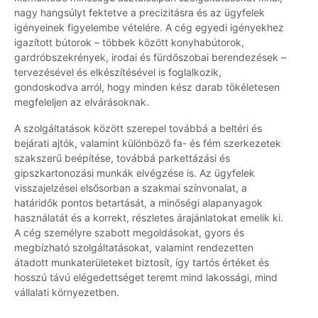
nagy hangsúlyt fektetve a precizitásra és az ügyfelek
igényeinek figyelembe vételére. A cég egyedi igényekhez
igazított bútorok – többek között konyhabútorok,
gardróbszekrények, irodai és fürdőszobai berendezések –
tervezésével és elkészítésével is foglalkozik,
gondoskodva arról, hogy minden kész darab tökéletesen
megfeleljen az elvárásoknak.
A szolgáltatások között szerepel továbbá a beltéri és
bejárati ajtók, valamint különböző fa- és fém szerkezetek
szakszerű beépítése, továbbá parkettázási és
gipszkartonozási munkák elvégzése is. Az ügyfelek
visszajelzései elsősorban a szakmai színvonalat, a
határidők pontos betartását, a minőségi alapanyagok
használatát és a korrekt, részletes árajánlatokat emelik ki.
A cég személyre szabott megoldásokat, gyors és
megbízható szolgáltatásokat, valamint rendezetten
átadott munkaterületeket biztosít, így tartós értéket és
hosszú távú elégedettséget teremt mind lakossági, mind
vállalati környezetben.