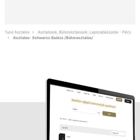
Turul Asztalos
Asztalosok, Bútorasztalosok, Lapszabászatok - Pécs
Asztalos- Schwarcz Balázs /Bútorasztalos/