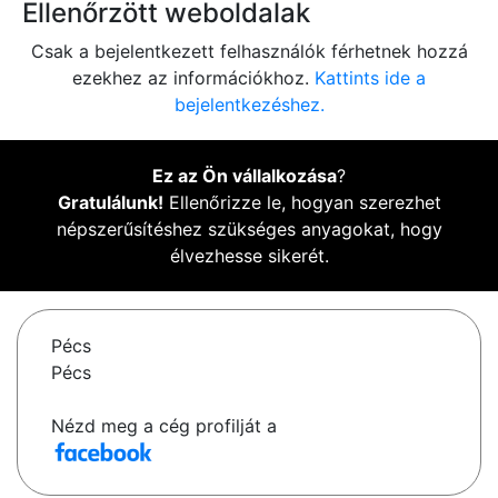
Ellenőrzött weboldalak
Csak a bejelentkezett felhasználók férhetnek hozzá
ezekhez az információkhoz.
Kattints ide a
bejelentkezéshez.
Ez az Ön vállalkozása
?
Gratulálunk!
Ellenőrizze le, hogyan szerezhet
népszerűsítéshez szükséges anyagokat, hogy
élvezhesse sikerét.
Pécs
Pécs
Nézd meg a cég profilját a