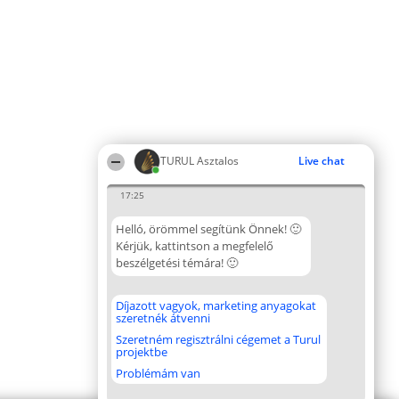
TURUL Asztalos
Live chat
17:25
Helló, örömmel segítünk Önnek! 🙂
Kérjük, kattintson a megfelelő
beszélgetési témára! 🙂
Díjazott vagyok, marketing anyagokat
szeretnék átvenni
Szeretném regisztrálni cégemet a Turul
projektbe
Problémám van