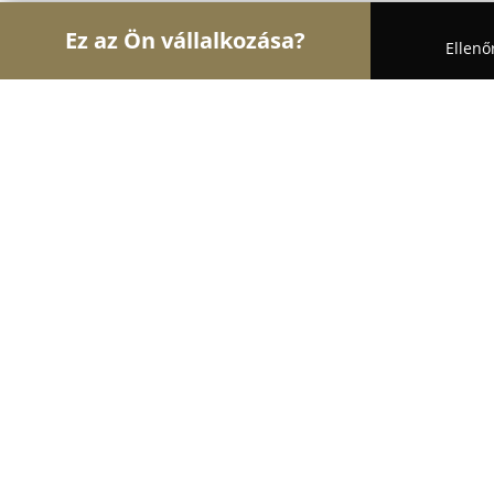
Ez az Ön vállalkozása?
Ellenő
Turul Asztalos
Asztalosok, Bútorasztalosok, Lap
Andó Bútoripari Kft.
9.2
(71)
Debrecen, Debrecen
Mutasd a telefonszámot