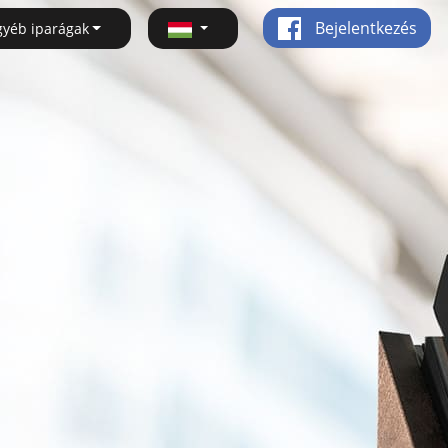
Bejelentkezés
gyéb iparágak