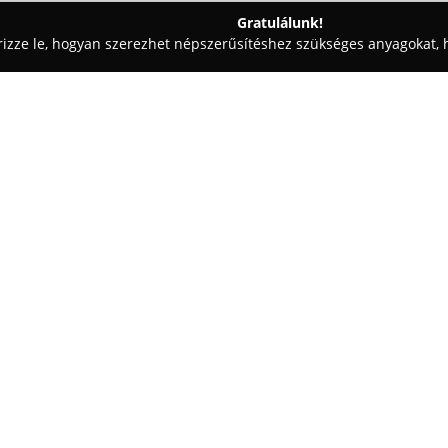
Gratulálunk!
rizze le, hogyan szerezhet népszerűsítéshez szükséges anyagokat, h
szabászatok - Debrecen
Andó Bútoripari Kft.
Egy cég:
Andó Bútoripari Kft.
egy 1992-
családi vállalkozás, amely szél
szolgáltatásokkal foglalkozik. 
megvalósításra összpontosít, n
Mutass többet >>
elhivatottságra. Portfóliójuk ré
fürdőszobai bútorok tervezése 
kivitelekig. Továbbá készítene
valamint laborbútorokat.
Az asztalosmunkák között szerep