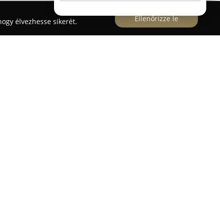
Ellenőrizze le
ogy élvezhesse sikerét.
ben alapított, Debrecenben működő, tapasztalt
eskörű bútorgyártási és asztalosipari
Tevékenységi körük az egyedi igények szerinti
agy hangsúlyt fektetve a minőségre és a szakmai
sze a konyhai, irodai, nappali, gardrób és
és készítése, az egyszerűbbtől a legösszetettebb
k üzletberendezéseket, munkaállomásokat,
el a különleges fa nyílászárók, lépcsők,