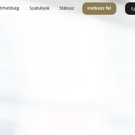
érhetőség
Szabályok
Státusz
Iratkozz fel
E