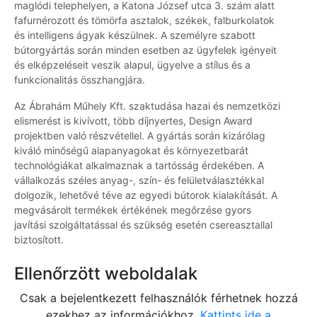
maglódi telephelyen, a Katona József utca 3. szám alatt
fafurnérozott és tömörfa asztalok, székek, falburkolatok
és intelligens ágyak készülnek. A személyre szabott
bútorgyártás során minden esetben az ügyfelek igényeit
és elképzeléseit veszik alapul, ügyelve a stílus és a
funkcionalitás összhangjára.
Az Ábrahám Műhely Kft. szaktudása hazai és nemzetközi
elismerést is kivívott, több díjnyertes, Design Award
projektben való részvétellel. A gyártás során kizárólag
kiváló minőségű alapanyagokat és környezetbarát
technológiákat alkalmaznak a tartósság érdekében. A
vállalkozás széles anyag-, szín- és felületválasztékkal
dolgozik, lehetővé téve az egyedi bútorok kialakítását. A
megvásárolt termékek értékének megőrzése gyors
javítási szolgáltatással és szükség esetén csereasztallal
biztosított.
Ellenőrzött weboldalak
Csak a bejelentkezett felhasználók férhetnek hozzá
ezekhez az információkhoz.
Kattints ide a