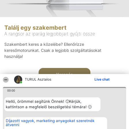
Találj egy szakembert
A rangsor az iparág legjobbjait gyűjti össze
Szakembert keres a közelébe? Ellenőrizze
keresőmotorunkat. Csak a legjobb szolgáltatásokat
használja!
Keresés
TURUL Asztalos
Live chat
00:00
Helló, örömmel segítünk Önnek! 🙂Kérjük,
kattintson a megfelelő beszélgetési témára! 🙂
Rangsorszervező
Népszavazás
Elérhetőség
Díjazott vagyok, marketing anyagokat szeretnék
SC Beautiful Company S.R.L.
Nyertesek
Elérhetőség
átvenni
Bulevardul Aleea Timișul De
Az összes