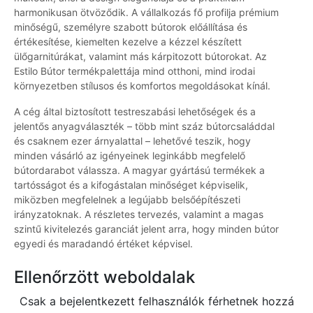
harmonikusan ötvöződik. A vállalkozás fő profilja prémium
minőségű, személyre szabott bútorok előállítása és
értékesítése, kiemelten kezelve a kézzel készített
ülőgarnitúrákat, valamint más kárpitozott bútorokat. Az
Estilo Bútor termékpalettája mind otthoni, mind irodai
környezetben stílusos és komfortos megoldásokat kínál.
A cég által biztosított testreszabási lehetőségek és a
jelentős anyagválaszték – több mint száz bútorcsaláddal
és csaknem ezer árnyalattal – lehetővé teszik, hogy
minden vásárló az igényeinek leginkább megfelelő
bútordarabot válassza. A magyar gyártású termékek a
tartósságot és a kifogástalan minőséget képviselik,
miközben megfelelnek a legújabb belsőépítészeti
irányzatoknak. A részletes tervezés, valamint a magas
szintű kivitelezés garanciát jelent arra, hogy minden bútor
egyedi és maradandó értéket képvisel.
Ellenőrzött weboldalak
Csak a bejelentkezett felhasználók férhetnek hozzá