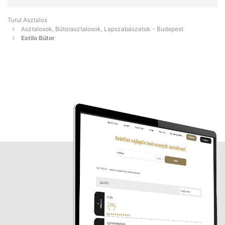
Turul Asztalos
Asztalosok, Bútorasztalosok, Lapszabászatok - Budapest
Estilo Bútor