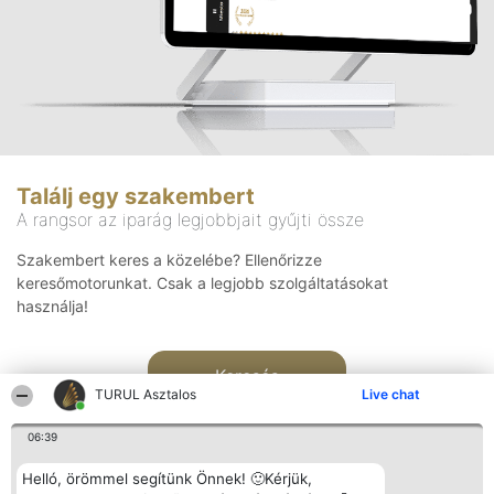
Találj egy szakembert
A rangsor az iparág legjobbjait gyűjti össze
Szakembert keres a közelébe? Ellenőrizze
keresőmotorunkat. Csak a legjobb szolgáltatásokat
használja!
Keresés
TURUL Asztalos
Live chat
06:39
Helló, örömmel segítünk Önnek! 🙂Kérjük,