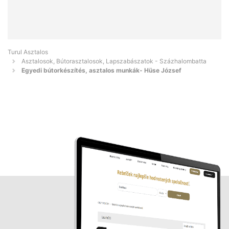
Turul Asztalos
Asztalosok, Bútorasztalosok, Lapszabászatok - Százhalombatta
Egyedi bútorkészítés, asztalos munkák- Hüse József