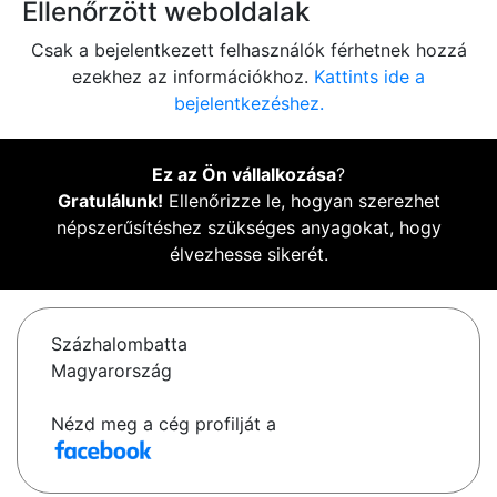
Ellenőrzött weboldalak
Csak a bejelentkezett felhasználók férhetnek hozzá
ezekhez az információkhoz.
Kattints ide a
bejelentkezéshez.
Ez az Ön vállalkozása
?
Gratulálunk!
Ellenőrizze le, hogyan szerezhet
népszerűsítéshez szükséges anyagokat, hogy
élvezhesse sikerét.
Százhalombatta
Magyarország
Nézd meg a cég profilját a