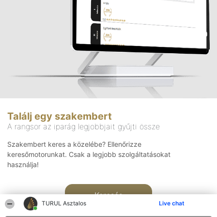
Találj egy szakembert
A rangsor az iparág legjobbjait gyűjti össze
Szakembert keres a közelébe? Ellenőrizze
keresőmotorunkat. Csak a legjobb szolgáltatásokat
használja!
Keresés
TURUL Asztalos
Live chat