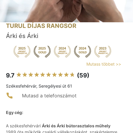
TURUL DÍJAS RANGSOR
Árki és Árki
Mutass többet >>
9.7
(59)
Székesfehérvár, Seregélyesi út 61
Mutasd a telefonszámot
Egy cég:
A székesfehérvári
Árki és Árki bútorasztalos műhely
1989 óta működik családi vállalkozásként, szakértelemre