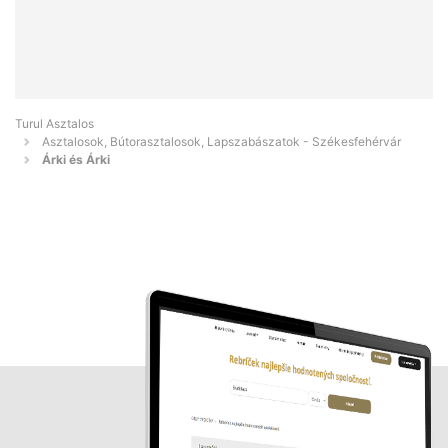
Turul Asztalos
Asztalosok, Bútorasztalosok, Lapszabászatok - Székesfehérvár
Árki és Árki