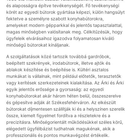
és alaposságra építve tevékenységét. Fő tevékenységi
körét az egyedi bútorok gyártása képezi, külön hangsúlyt
fektetve a személyre szabott konyhabútorokra,
amelyeket modern gépparkkal és jelentős tapasztalattal,
magas minőségben valósítanak meg. Célkitűzésük, hogy
ügyfeleik elvárásaihoz igazodva folyamatosan kiváló
minőségű bútorokat kínáljanak.
A szolgáltatások közé tartozik továbbá gardróbok,
beépített szekrények, irodabútorok, illetve ajtók és
ablakok készítése és beépítése is. Kültéri asztalos
munkákat is vállalnak, mint például előtetők, terasztetők
vagy kerítések szerkezeteinek kialakítása. Az Árki és Árki
egyik jelentős erőssége a gyorsaság: az egyedi
konyhabútorokat akár három héten belül, összeszerelve
és gépesítve adják át Székesfehérváron. Az elkészült
bútorokat díjmentesen szállítják ki és a helyszínen szerelik
össze, kiemelt figyelmet fordítva a részletekre és a
precizitásra. Minőségorientált működésükkel széles körű,
elégedett ügyfélbázist tudhatnak magukénak, akik a
professzionális és pontos munkavégzést értékelik.