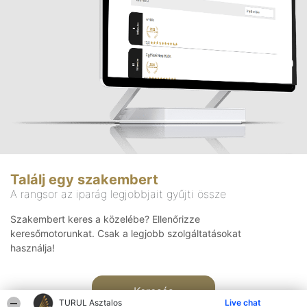
Találj egy szakembert
A rangsor az iparág legjobbjait gyűjti össze
Szakembert keres a közelébe? Ellenőrizze
keresőmotorunkat. Csak a legjobb szolgáltatásokat
használja!
Keresés
TURUL Asztalos
Live chat