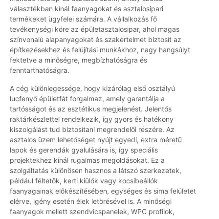
választékban kínál faanyagokat és asztalosipari
termékeket ügyfelei számára. A vállalkozás fő
tevékenységi köre az épületasztalosipar, ahol magas
színvonalú alapanyagokat és szakértelmet biztosít az
építkezésekhez és felújítási munkákhoz, nagy hangsúlyt
fektetve a minőségre, megbízhatóságra és
fenntarthatóságra.
A cég különlegessége, hogy kizárólag első osztályú
lucfenyő épületfát forgalmaz, amely garantálja a
tartósságot és az esztétikus megjelenést. Jelentős
raktárkészlettel rendelkezik, így gyors és hatékony
kiszolgálást tud biztosítani megrendelői részére. Az
asztalos üzem lehetőséget nyújt egyedi, extra méretű
lapok és gerendák gyalulására is, így speciális
projektekhez kínál rugalmas megoldásokat. Ez a
szolgáltatás különösen hasznos a látszó szerkezetek,
például féltetők, kerti kiülők vagy kocsibeállók
faanyagainak előkészítésében, egységes és sima felületet
elérve, igény esetén élek letörésével is. A minőségi
faanyagok mellett szendvicspanelek, WPC profilok,