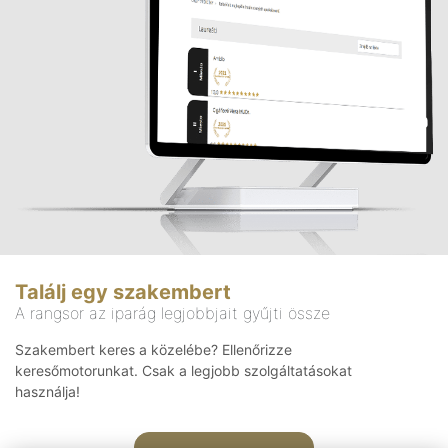
Találj egy szakembert
A rangsor az iparág legjobbjait gyűjti össze
Szakembert keres a közelébe? Ellenőrizze
keresőmotorunkat. Csak a legjobb szolgáltatásokat
használja!