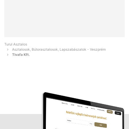
Turul Asztalos
Asztalosok, Bútorasztalosok, Lapszabászatok - Veszprém
Tivafa Kft.