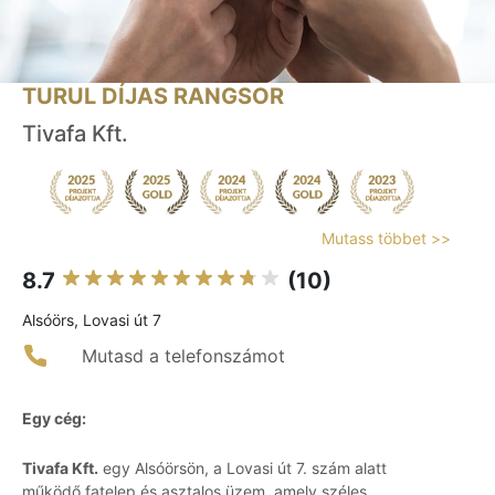
TURUL DÍJAS RANGSOR
Tivafa Kft.
Mutass többet >>
8.7
(10)
Alsóörs, Lovasi út 7
Mutasd a telefonszámot
Egy cég:
Tivafa Kft.
egy Alsóörsön, a Lovasi út 7. szám alatt
működő fatelep és asztalos üzem, amely széles