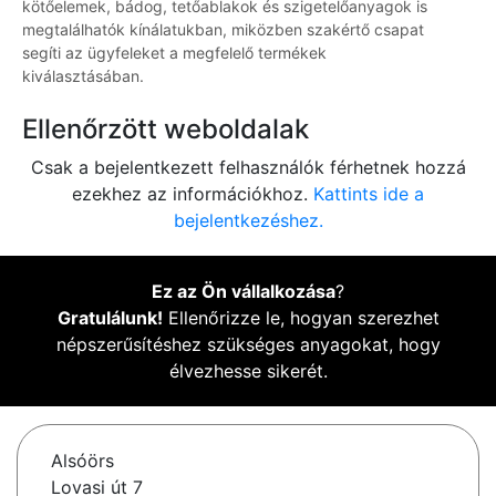
kötőelemek, bádog, tetőablakok és szigetelőanyagok is
megtalálhatók kínálatukban, miközben szakértő csapat
segíti az ügyfeleket a megfelelő termékek
kiválasztásában.
Ellenőrzött weboldalak
Csak a bejelentkezett felhasználók férhetnek hozzá
ezekhez az információkhoz.
Kattints ide a
bejelentkezéshez.
Ez az Ön vállalkozása
?
Gratulálunk!
Ellenőrizze le, hogyan szerezhet
népszerűsítéshez szükséges anyagokat, hogy
élvezhesse sikerét.
Alsóörs
Lovasi út 7