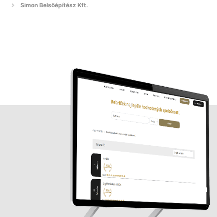
Simon Belsőépítész Kft.