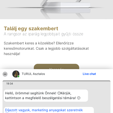
Találj egy szakembert
A rangsor az iparág legjobbjait gyűjti össze
Szakembert keres a közelébe? Ellenőrizze
keresőmotorunkat. Csak a legjobb szolgáltatásokat
használja!
Keresés
TURUL Asztalos
Live chat
19:34
Helló, örömmel segítünk Önnek! 🙂Kérjük,
kattintson a megfelelő beszélgetési témára! 🙂
Rangsorszervező
Népszavazás
Elérhetőség
Díjazott vagyok, marketing anyagokat szeretnék
SC Beautiful Company S.R.L.
Nyertesek
Elérhetőség