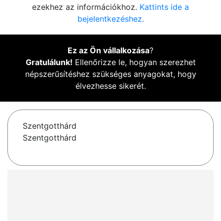
ezekhez az információkhoz.
Kattints ide a
bejelentkezéshez.
Ez az Ön vállalkozása
?
Gratulálunk!
Ellenőrizze le, hogyan szerezhet
népszerűsítéshez szükséges anyagokat, hogy
élvezhesse sikerét.
Szentgotthárd
Szentgotthárd