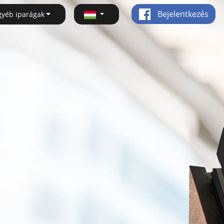
Bejelentkezés
gyéb iparágak