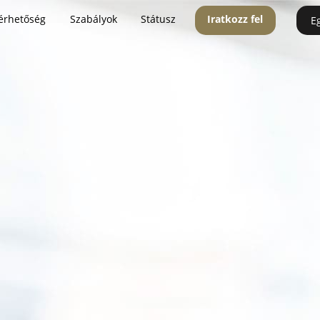
érhetőség
Szabályok
Státusz
Iratkozz fel
E