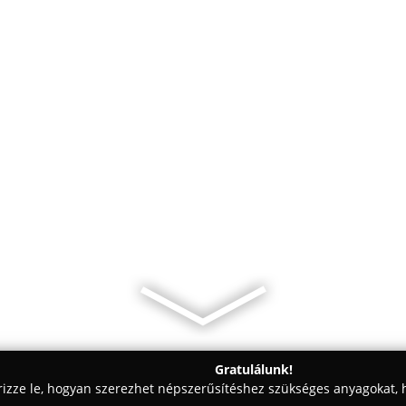
Gratulálunk!
rizze le, hogyan szerezhet népszerűsítéshez szükséges anyagokat, h