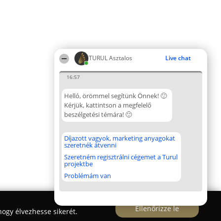
TURUL Asztalos
Live chat
16:57
Helló, örömmel segítünk Önnek! 🙂
Kérjük, kattintson a megfelelő
beszélgetési témára! 🙂
Díjazott vagyok, marketing anyagokat
szeretnék átvenni
Szeretném regisztrálni cégemet a Turul
projektbe
Problémám van
Ellenőrizze le
ogy élvezhesse sikerét.