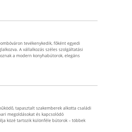
ombóváron tevékenykedik, főként egyedi
lalkozva. A vállalkozás széles szolgáltatási
rtoznak a modern konyhabútorok, elegáns
űködő, tapasztalt szakemberek alkotta családi
ipari megoldásokat és kapcsolódó
filja közé tartozik különféle bútorok – többek