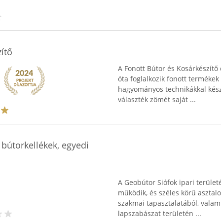
ítő
A Fonott Bútor és Kosárkészít
óta foglalkozik fonott termékek 
hagyományos technikákkal készü
választék zömét saját ...
 bútorkellékek, egyedi
A Geobútor Siófok ipari területé
működik, és széles körű asztalo
szakmai tapasztalatából, vala
lapszabászat területén ...