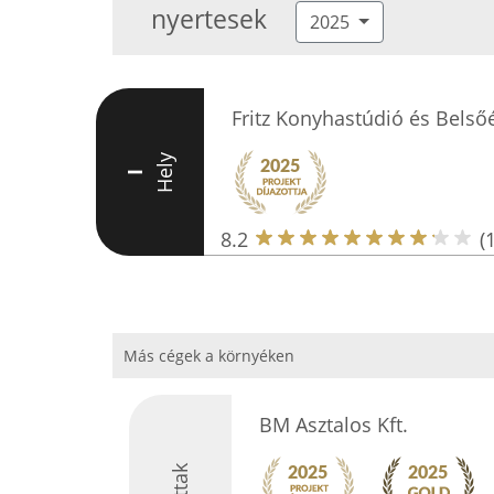
nyertesek
2025
Fritz Konyhastúdió és Belső
Hely
I
8.2
(
Más cégek a környéken
BM Asztalos Kft.