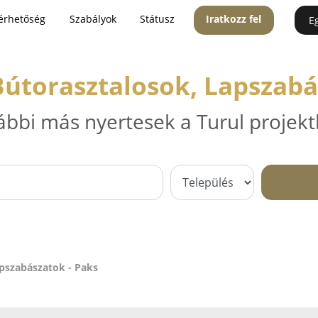
érhetőség
Szabályok
Státusz
Iratkozz fel
E
Bútorasztalosok, Lapszabá
ábbi más nyertesek a Turul projekt
apszabászatok - Paks