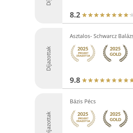
8.2
Asztalos- Schwarcz Baláz
Díjazottak
9.8
Bázis Pécs
Díjazottak