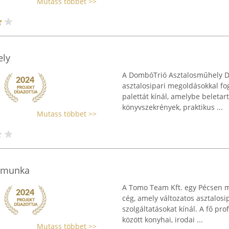
Mutass többet >>
ely
A DombóTrió Asztalosműhely D
asztalosipari megoldásokkal fog
palettát kínál, amelybe beleta
könyvszekrények, praktikus ...
Mutass többet >>
osmunka
A Tomo Team Kft. egy Pécsen m
cég, amely változatos asztalos
szolgáltatásokat kínál. A fő pro
között konyhai, irodai ...
Mutass többet >>