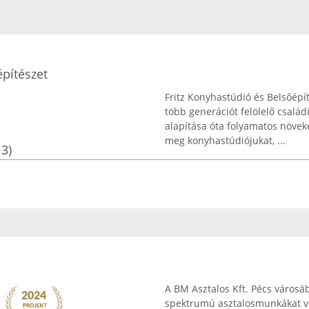
építészet
Fritz Konyhastúdió és Belsőép
több generációt felölelő család
alapítása óta folyamatos növek
meg konyhastúdiójukat, ...
13)
A BM Asztalos Kft. Pécs városá
spektrumú asztalosmunkákat vé