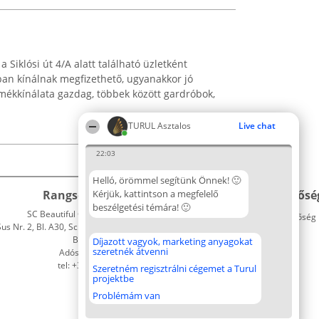
 Siklósi út 4/A alatt található üzletként
ban kínálnak megfizethető, ugyanakkor jó
mékkínálata gazdag, többek között gardróbok,
TURUL Asztalos
Live chat
22:03
Helló, örömmel segítünk Önnek! 🙂
Rangsorszervező
Kérjük, kattintson a megfelelő
Népszavazás
Elérhetősé
beszélgetési témára! 🙂
SC Beautiful Company S.R.L.
Nyertesek
Elérhetőség
 Nr. 2, Bl. A30, Sc. A, Et. 4, Ap. 13
Az összes
Bukarest 53-238
díjazottak
Díjazott vagyok, marketing anyagokat
szeretnék átvenni
Adószám 36737675
listája
tel: +363 033 425 71
Szabályok
Szeretném regisztrálni cégemet a Turul
projektbe
Státusz
Polityka
Problémám van
Prywatności