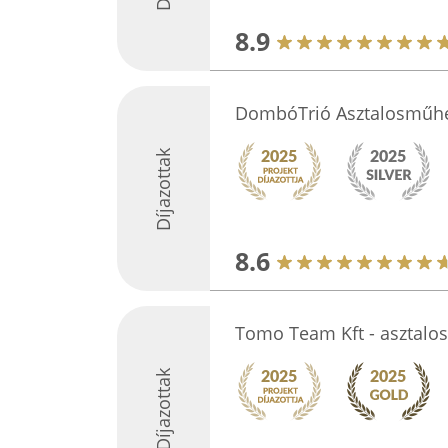
8.9
DombóTrió Asztalosműh
Díjazottak
8.6
Tomo Team Kft - asztal
Díjazottak