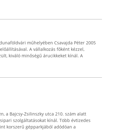
ő dunaföldvári műhelyében Csavajda Péter 2005
előállításával. A vállalkozás főként kézzel,
lt, kiváló minőségű árucikkeket kínál. A
n, a Bajcsy-Zsilinszky utca 210. szám alatt
sipari szolgáltatásokat kínál. Több évtizedes
mint korszerű gépparkjából adódóan a