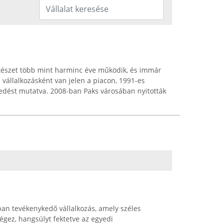
ítészet több mint harminc éve működik, és immár
i vállalkozásként van jelen a piacon, 1991-es
edést mutatva. 2008-ban Paks városában nyitották
ban tevékenykedő vállalkozás, amely széles
gez, hangsúlyt fektetve az egyedi