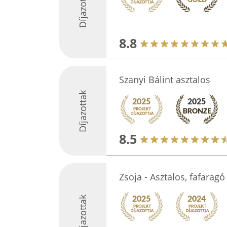
Díjazottak
8.8
Szanyi Bálint asztalos
Díjazottak
8.5
Zsoja - Asztalos, fafaragó
Díjazottak