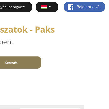
Bejelentkezés
gyéb iparágak
szatok - Paks
ben.
Keresés