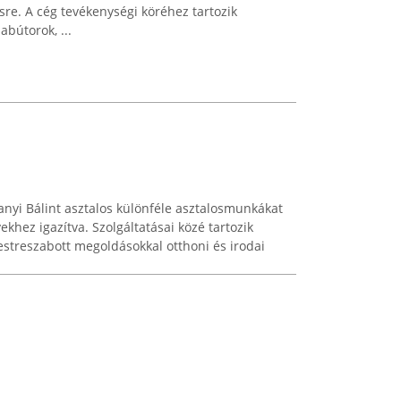
sre. A cég tevékenységi köréhez tartozik
bútorok, ...
nyi Bálint asztalos különféle asztalosmunkákat
ekhez igazítva. Szolgáltatásai közé tartozik
estreszabott megoldásokkal otthoni és irodai