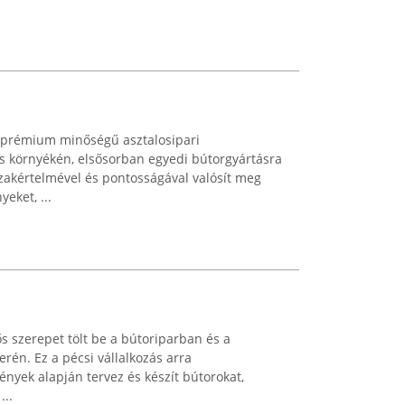
 prémium minőségű asztalosipari
és környékén, elsősorban egyedi bútorgyártásra
szakértelmével és pontosságával valósít meg
eket, ...
s szerepet tölt be a bútoriparban és a
erén. Ez a pécsi vállalkozás arra
gények alapján tervez és készít bútorokat,
...