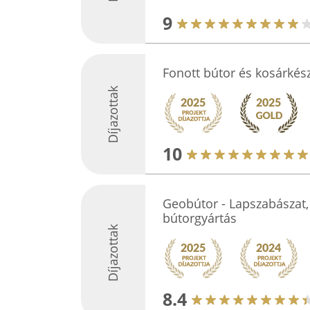
9
Fonott bútor és kosárkész
Díjazottak
10
Geobútor - Lapszabászat,
bútorgyártás
Díjazottak
8.4