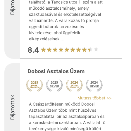
Díjazottak
található, a Táncsics utca 1. szám alatt
működő asztalosműhely, amely
szaktudásával és elkötelezettségével
vált ismertté. A vállalkozás fő profilja
egyedi bútorok tervezése és
kivitelezése, ahol ügyfeleik
elképzeléseinek ...
8.4
Dobosi Asztalos Üzem
Díjazottak
Mutass többet >>
A Császártöltésen működő Dobosi
Asztalos Üzem több mint húszéves
tapasztalattal bír az asztalosiparban és
a kereskedelmi szektorban. A vállalat fő
tevékenysége kiváló minőségű kültéri