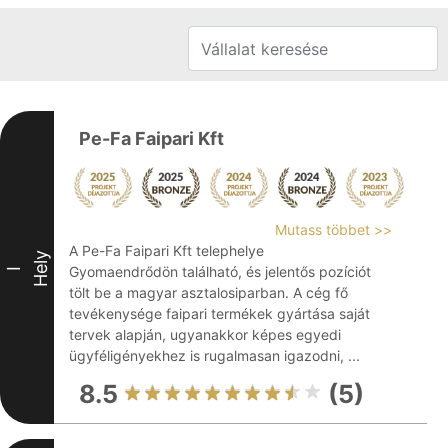
Pe-Fa Faipari Kft
Mutass többet >>
A Pe-Fa Faipari Kft telephelye
Hely
Gyomaendrődön található, és jelentős pozíciót
I
tölt be a magyar asztalosiparban. A cég fő
tevékenysége faipari termékek gyártása saját
tervek alapján, ugyanakkor képes egyedi
ügyféligényekhez is rugalmasan igazodni, ...
8.5
(5)