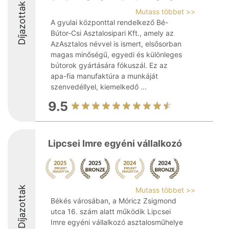
Díjazottak
Mutass többet >>
A gyulai központtal rendelkező Bé-
Bútor-Csi Asztalosipari Kft., amely az
AzAsztalos névvel is ismert, elsősorban
magas minőségű, egyedi és különleges
bútorok gyártására fókuszál. Ez az
apa-fia manufaktúra a munkáját
szenvedéllyel, kiemelkedő ...
9.5
Lipcsei Imre egyéni vállalkozó
Díjazottak
Mutass többet >>
Békés városában, a Móricz Zsigmond
utca 16. szám alatt működik Lipcsei
Imre egyéni vállalkozó asztalosműhelye